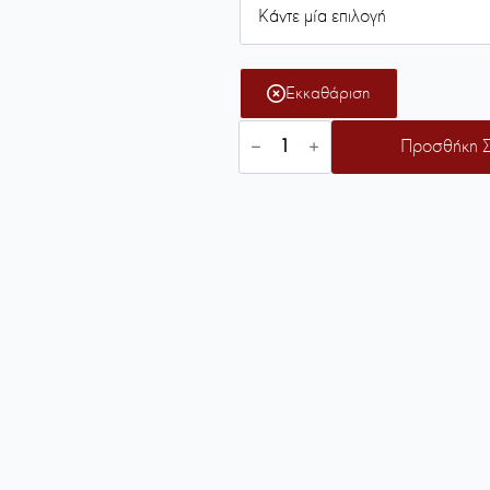
45.00 €.
Εκκαθάριση
Ragazza
Προσθήκη Σ
Γυναικείες
Παντόφλες
01039
ποσότητα