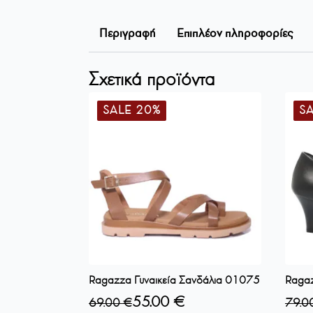
Περιγραφή
Επιπλέον πληροφορίες
Σχετικά προϊόντα
SALE 20%
S
Ragazza Γυναικεία Σανδάλια 01075
Ragaz
55.00
€
69.00
€
79.0
Original
Η
Origi
Η