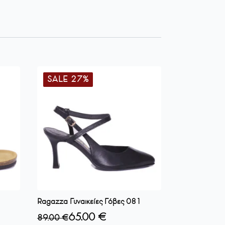
SALE 27%
Ragazza Γυναικείες Γόβες 081
65.00
€
89.00
€
Original
Η