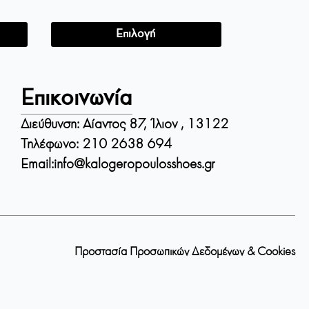
price
τρέχουσα
Αυτό
was:
τιμή
Επιλογή
89.00 €.
είναι:
το
65.00 €.
προϊόν
έχει
Επικοινωνία
πολλαπλές
παραλλαγές.
Διεύθυνση: Αίαντος 87, Ίλιον , 13122
Οι
Τηλέφωνο: 210 2638 694
επιλογές
Email:
info@kalogeropoulosshoes.gr
μπορούν
να
επιλεγούν
στη
σελίδα
Προστασία Προσωπικών Δεδομένων & Cookies
του
προϊόντος