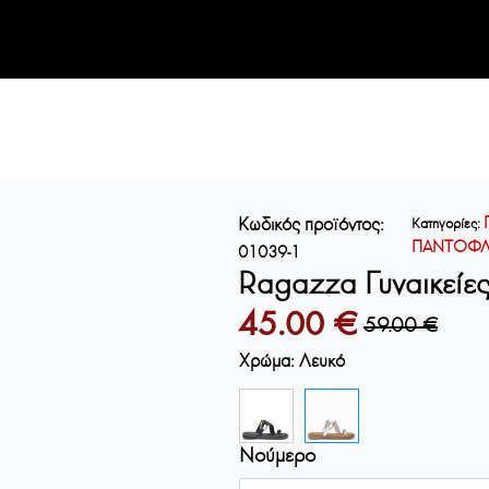
Κωδικός προϊόντος:
Κατηγορίες:
ΠΑΝΤΟΦΛ
01039-1
Ragazza Γυναικεί
45.00
€
59.00
€
Original
Η
Χρώμα
:
Λευκό
price
τρέχουσα
was:
τιμή
Νούμερο
59.00 €.
είναι: