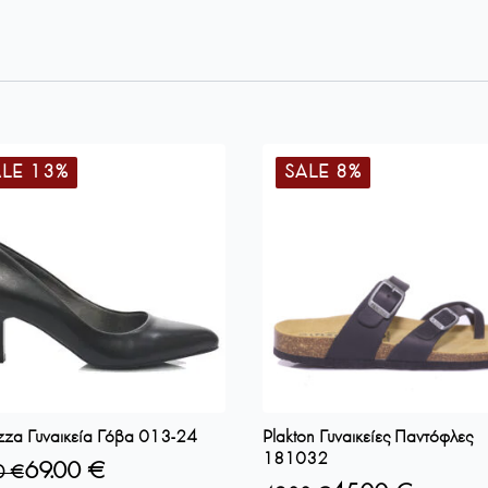
ALE 13%
SALE 8%
za Γυναικεία Γόβα 013-24
Plakton Γυναικείες Παντόφλες
181032
69.00
€
0
€
nal