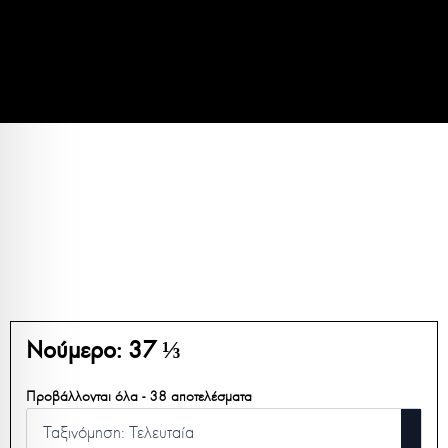
Νούμερο:
37 ⅓
Sorted
Προβάλλονται όλα - 38 αποτελέσματα
by
latest